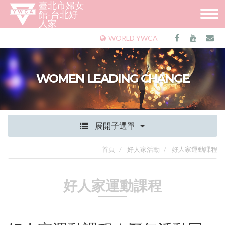
臺北市婦女
館-台北好
人家
WORLD YWCA
WOMEN LEADING CHANGE
展開子選單
首頁
好人家活動
好人家運動課程
好人家運動課程