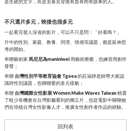
是生硬的文字，而是去看見背後有血有肉有故事的人。 ​
不只選片多元，映後也很多元​
一起看完發人深省的影片，可以不只是問：「好看嗎？」​
片中的性別、家庭、教養、同理、情感等議題，都是延伸思
考的開始。​
串聯藝術家
馬尼尼為maniniwei
用藝術療癒，也練習用創作
發聲；​
串聯
台灣性別平等教育協會 Tgeea
的莊淑靜老師帶大家認
識跨性別議題，也聊聊愛的多元樣貌；​
串聯
台灣國際女性影展 Women Make Waves Taiwan
精選
了較少有機會在台灣影廳看到的獨立片，也從電影中聊聊她
們在培植台灣女性影像人才，推廣女性創作者作品的經驗。
回列表