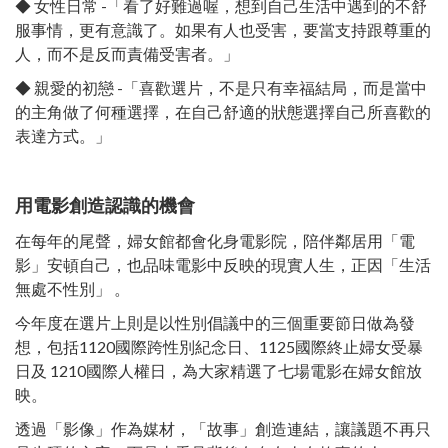
◆ 女性日常 -「看了好難過喔，想到自己生活中遇到的不舒
服事情，更有意識了。如果有人也受害，要當支持跟尊重的
人，而不是反而責備受害者。」​
◆ 親愛的初戀 -「喜歡選片，不是只有幸福結局，而是當中
的主角做了何種選擇，在自己舒適的狀態選擇自己所喜歡的
表達方式。」​
用電影創造認識的機會​
在每年的尾聲，婦女館都會化身電影院，陪伴鄰居用「電
影」安頓自己，也品味電影中反映的現實人生，正因「生活
無處不性別」 。​
今年度在選片上則是以性別倡議中的三個重要節日做為發
想，包括1120國際跨性別紀念日、1125國際終止婦女受暴
日及 1210國際人權日，為大家精選了七場電影在婦女館放
映。​
透過「影像」作為媒材，「故事」創造連結，讓議題不再只