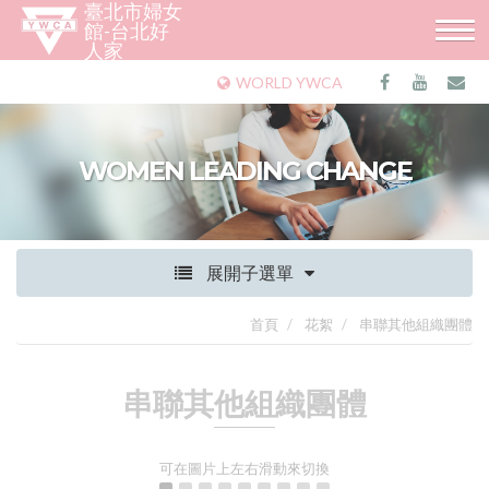
臺北市婦女
館-台北好
人家
WORLD YWCA
WOMEN LEADING CHANGE
展開子選單
首頁
花絮
串聯其他組織團體
串聯其他組織團體
可在圖片上左右滑動來切換