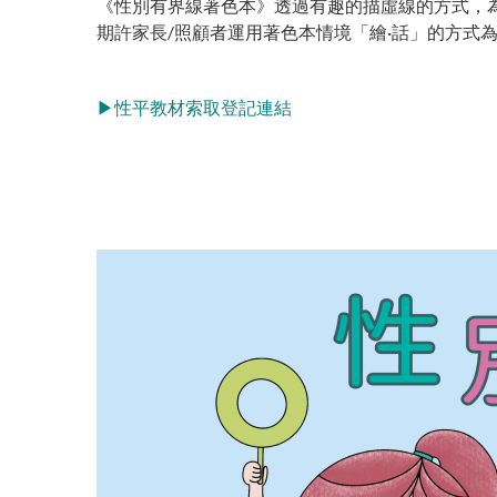
《性別有界線著色本》透過有趣的描虛線的方式，為
期許家長/照顧者運用著色本情境「繪·話」的方式
▶性平教材索取登記連結