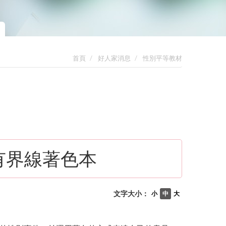
首頁
好人家消息
性別平等教材
有界線著色本
文字大小：
小
中
大