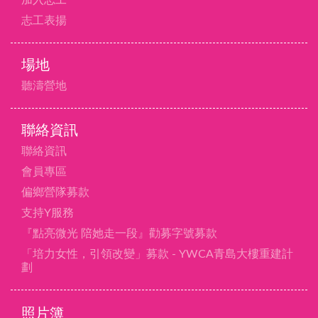
志工表揚
場地
聽濤營地
聯絡資訊
聯絡資訊
會員專區
偏鄉營隊募款
支持Y服務
『點亮微光 陪她走一段』勸募字號募款
「培力女性，引領改變」募款 - YWCA青島大樓重建計
劃
照片簿