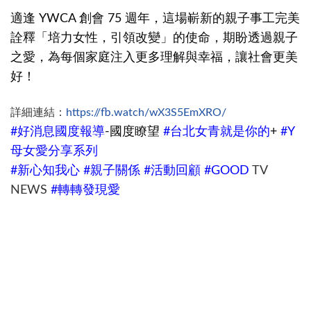
適逢
創會
週年，這場嶄新的親子事工完美
YWCA
75
詮釋「培力女性，引領改變」的使命，期盼透過親子
之愛，為每個家庭注入更多理解與幸福，讓社會更美
好！
詳細連結：
https://fb.watch/wX3S5EmXRO/
好消息國度報導
國度瞭望
台北女青就是你的
#
-
#
+
#Y
母女愛分享系列
新心知我心
親子關係
活動回顧
#
#
#
#GOOD
TV
轉轉發現愛
NEWS
#