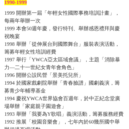
1990-1999
1999 開辦第一屆「年輕女性國際事務培訓計畫」，
每兩年舉辦一次
1999 本會50週年慶，發行特刊、舉辦感恩禮拜與慶
祝晚宴
1998 舉辦「從伸展台到國際舞台」服裝表演活動，
籌募年輕女性培訓經費
1997 舉行「YWCA亞太區域會議」，主題「消除暴
力—二十一世紀女青年會角色」
1996 開辦公設民營「景美托兒所」
1994 於國家戲劇院舉辦「青春臉譜」國劇義演，籌
募青少年輔導基金
1994 慶祝YWCA世界協會百週年，於中正紀念堂廣
場舉辦「家庭親子園遊會」
1993 舉辦「我要為Y歌唱」義演活動，籌募服務經費
1992 推展「校園音樂會」，七年內於60幾所國中舉