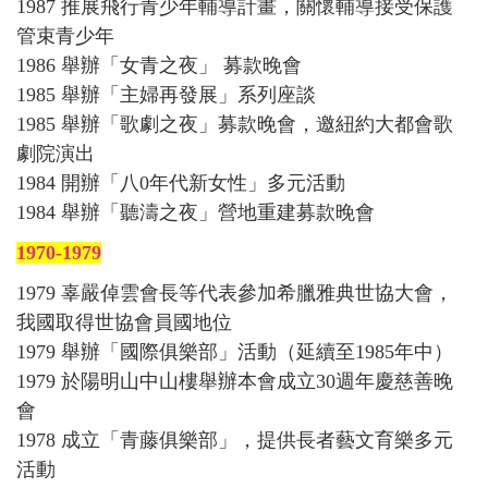
1987 推展飛行青少年輔導計畫，關懷輔導接受保護
管束青少年
1986 舉辦「女青之夜」 募款晚會
1985 舉辦「主婦再發展」系列座談
1985 舉辦「歌劇之夜」募款晚會，邀紐約大都會歌
劇院演出
1984 開辦「八0年代新女性」多元活動
1984 舉辦「聽濤之夜」營地重建募款晚會
1970-1979
1979 辜嚴倬雲會長等代表參加希臘雅典世協大會，
我國取得世協會員國地位
1979 舉辦「國際俱樂部」活動（延續至1985年中）
1979 於陽明山中山樓舉辦本會成立30週年慶慈善晚
會
1978 成立「青藤俱樂部」，提供長者藝文育樂多元
活動