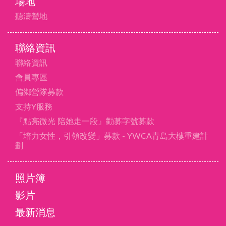
場地
聽濤營地
聯絡資訊
聯絡資訊
會員專區
偏鄉營隊募款
支持Y服務
『點亮微光 陪她走一段』勸募字號募款
「培力女性，引領改變」募款 - YWCA青島大樓重建計
劃
照片簿
影片
最新消息