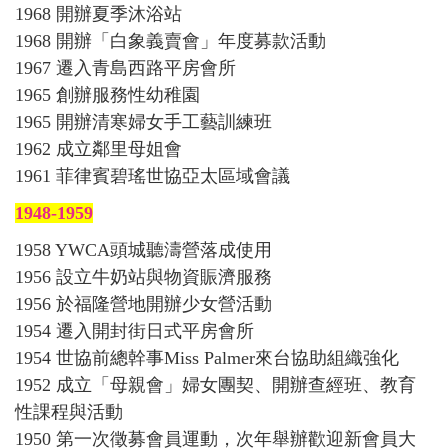
1968 開辦夏季沐浴站
1968 開辦「白象義賣會」年度募款活動
1967 遷入青島西路平房會所
1965 創辦服務性幼稚園
1965 開辦清寒婦女手工藝訓練班
1962 成立鄰里母姐會
1961 菲律賓碧瑤世協亞太區域會議
1948-1959
1958 YWCA頭城聽濤
營落成使用
1956 設立牛奶站與物資賑濟服務
1956 於福隆營地開辦少女營活動
1954 遷入開封街日式平房會所
1954 世協前總幹事Miss Palmer來台協助組織強化
1952 成立「母親會」婦女團契、開辦查經班、教育
性課程與活動
1950 第一次徵募會員運動，次年舉辦歡迎新會員大