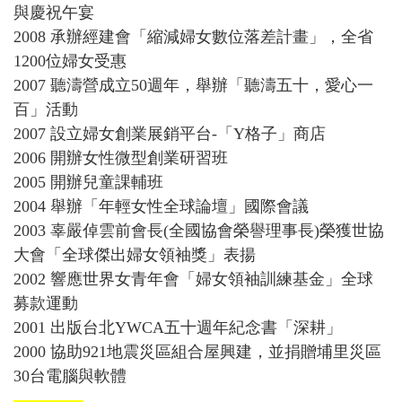
與慶祝午宴
2008 承辦經建會「縮減婦女數位落差計畫」，全省
1200位婦女受惠
2007 聽濤營成立50週年，舉辦「聽濤五十，愛心一
百」活動
2007 設立婦女創業展銷平台-「Y格子」商店
2006 開辦女性微型創業研習班
2005 開辦兒童課輔班
2004 舉辦「年輕女性全球論壇」國際會議
2003 辜嚴倬雲前會長(全國協會榮譽理事長)榮獲世協
大會「全球傑出婦女領袖獎」表揚
2002 響應世界女青年會「婦女領袖訓練基金」全球
募款運動
2001 出版台北YWCA五十週年紀念書「深耕」
2000 協助921地震災區組合屋興建，並捐贈埔里災區
30台電腦與軟體