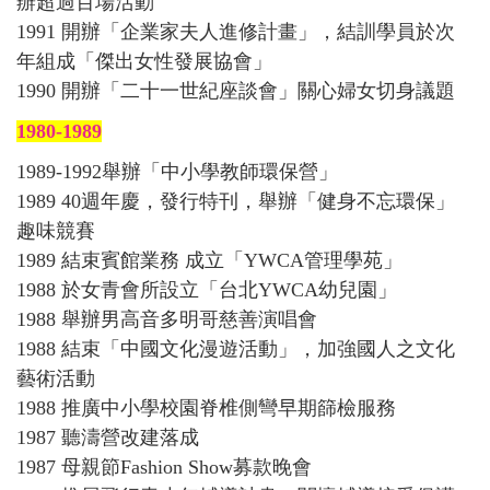
辦超過百場活動
1991 開辦「企業家夫人進修計畫」，結訓學員於次
年組成「傑出女性發展協會」
1990 開辦「二十一世紀座談會」關心婦女切身議題
1980-1989
1989-1992舉辦「中小學教師環保營」
1989 40週年慶，發行特刊，舉辦「健身不忘環保」
趣味競賽
1989 結束賓館業務 成立「YWCA管理學苑」
1988 於女青會所設立「台北YWCA幼兒園」
1988 舉辦男高音多明哥慈善演唱會
1988 結束「中國文化漫遊活動」，加強國人之文化
藝術活動
1988 推廣中小學校園脊椎側彎早期篩檢服務
1987 聽濤營改建落成
1987 母親節Fashion Show募款晚會