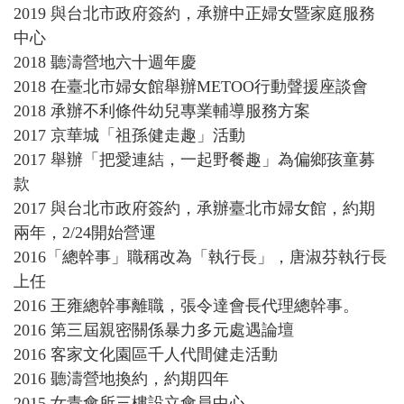
2019 與台北市政府簽約，承辦中正婦女暨家庭服務
中心
2018 聽濤營地六十週年慶
2018 在臺北市婦女館舉辦METOO行動聲援座談會
2018 承辦不利條件幼兒專業輔導服務方案
2017 京華城「祖孫健走趣」活動
2017 舉辦「把愛連結，一起野餐趣」為偏鄉孩童募
款
2017 與台北市政府簽約，承辦臺北市婦女館，約期
兩年，2/24開始營運
2016「總幹事」職稱改為「執行長」，唐淑芬執行長
上任
2016 王雍總幹事離職，張令達會長代理總幹事。
2016 第三屆親密關係暴力多元處遇論壇
2016 客家文化園區千人代間健走活動
2016 聽濤營地換約，約期四年
2015 女青會所三樓設立會員中心