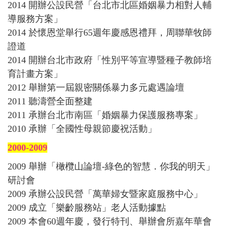
2014 開辦公設民營「台北市北區婚姻暴力相對人輔
導服務方案」
2014 於懷恩堂舉行65週年慶感恩禮拜，周聯華牧師
證道
2014 開辦台北市政府「性別平等宣導暨種子教師培
育計畫方案」
2012 舉辦第一屆親密關係暴力多元處遇論壇
2011 聽濤營全面整建
2011 承辦台北市南區「婚姻暴力保護服務專案」
2010 承辦「全國性母親節慶祝活動」
2000-2009
2009 舉辦「橄欖山論壇-綠色的智慧．你我的明天」
研討會
2009 承辦公設民營「萬華婦女暨家庭服務中心」
2009 成立「樂齡服務站」老人活動據點
2009 本會60週年慶，發行特刊、舉辦會所嘉年華會