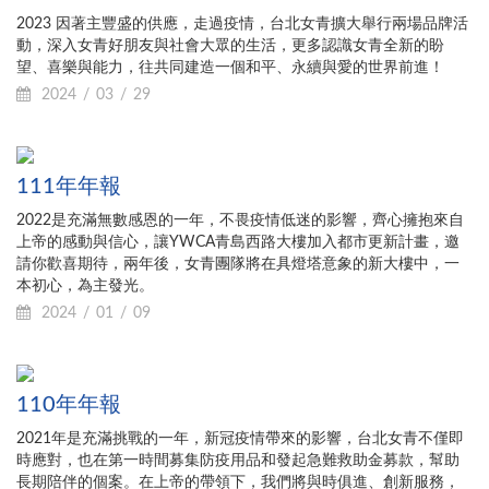
2023 因著主豐盛的供應，走過疫情，台北女青擴大舉行兩場品牌活
動，深入女青好朋友與社會大眾的生活，更多認識女青全新的盼
望、喜樂與能力，往共同建造一個和平、永續與愛的世界前進！
2024
03
29
111年年報
2022是充滿無數感恩的一年，不畏疫情低迷的影響，齊心擁抱來自
上帝的感動與信心，讓YWCA青島西路大樓加入都市更新計畫，邀
請你歡喜期待，兩年後，女青團隊將在具燈塔意象的新大樓中，一
本初心，為主發光。
2024
01
09
110年年報
2021年是充滿挑戰的一年，新冠疫情帶來的影響，台北女青不僅即
時應對，也在第一時間募集防疫用品和發起急難救助金募款，幫助
長期陪伴的個案。在上帝的帶領下，我們將與時俱進、創新服務，