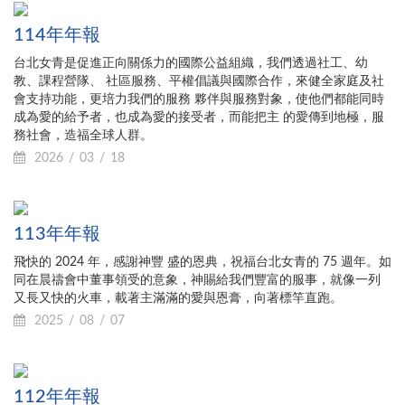
114年年報
台北女青是促進正向關係力的國際公益組織，我們透過社工、幼
教、課程營隊、 社區服務、平權倡議與國際合作，來健全家庭及社
會支持功能，更培力我們的服務 夥伴與服務對象，使他們都能同時
成為愛的給予者，也成為愛的接受者，而能把主 的愛傳到地極，服
務社會，造福全球人群。
2026
03
18
113年年報
飛快的 2024 年，感謝神豐 盛的恩典，祝福台北女青的 75 週年。如
同在晨禱會中董事領受的意象，神賜給我們豐富的服事，就像一列
又長又快的火車，載著主滿滿的愛與恩膏，向著標竿直跑。
2025
08
07
112年年報