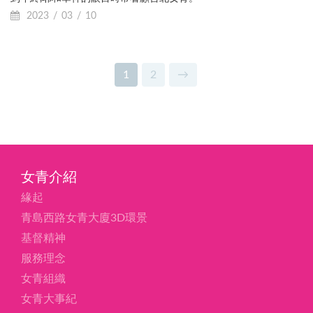
2023
03
10
1
2
→
女青介紹
緣起
青島西路女青大廈3D環景
基督精神
服務理念
女青組織
女青大事紀