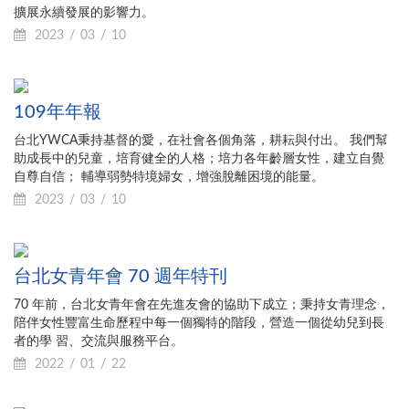
擴展永續發展的影響力。
2023
03
10
109年年報
台北YWCA秉持基督的愛，在社會各個角落，耕耘與付出。 我們幫
助成長中的兒童，培育健全的人格；培力各年齡層女性，建立自覺
自尊自信； 輔導弱勢特境婦女，增強脫離困境的能量。
2023
03
10
台北女青年會 70 週年特刊
70 年前，台北女青年會在先進友會的協助下成立；秉持女青理念，
陪伴女性豐富生命歷程中每一個獨特的階段，營造一個從幼兒到長
者的學 習、交流與服務平台。
2022
01
22