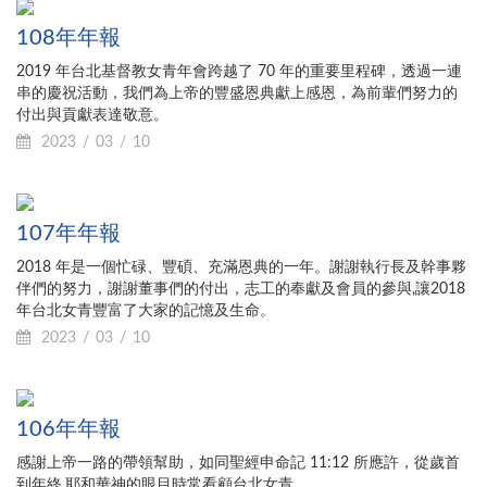
108年年報
2019 年台北基督教女青年會跨越了 70 年的重要里程碑，透過一連
串的慶祝活動，我們為上帝的豐盛恩典獻上感恩，為前輩們努力的
付出與貢獻表達敬意。
2023
03
10
107年年報
2018 年是一個忙碌、豐碩、充滿恩典的一年。謝謝執行長及幹事夥
伴們的努力，謝謝董事們的付出，志工的奉獻及會員的參與,讓2018
年台北女青豐富了大家的記憶及生命。
2023
03
10
106年年報
感謝上帝一路的帶領幫助，如同聖經申命記 11:12 所應許，從歲首
到年終,耶和華神的眼目時常看顧台北女青。