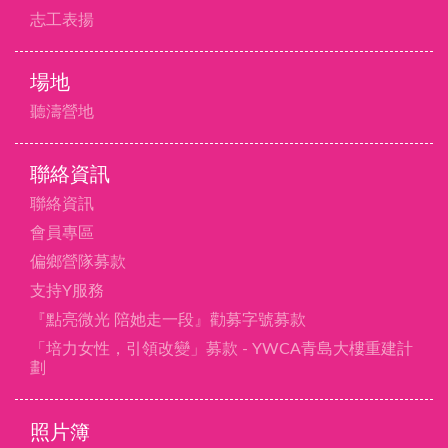
志工表揚
場地
聽濤營地
聯絡資訊
聯絡資訊
會員專區
偏鄉營隊募款
支持Y服務
『點亮微光 陪她走一段』勸募字號募款
「培力女性，引領改變」募款 - YWCA青島大樓重建計
劃
照片簿