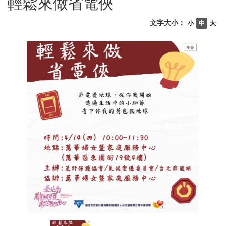
輕鬆來做省電俠
文字大小：
小
中
大