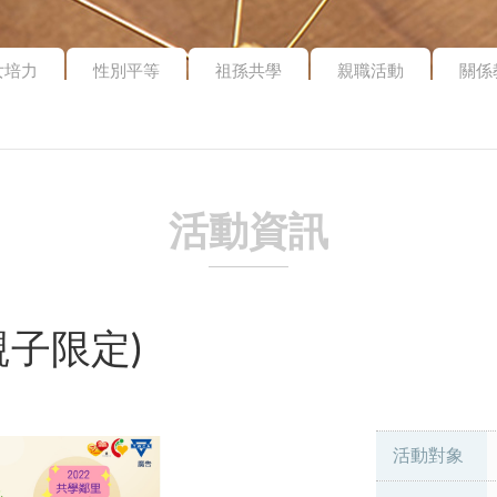
女培力
性別平等
祖孫共學
親職活動
關係
活動資訊
親子限定)
活動對象