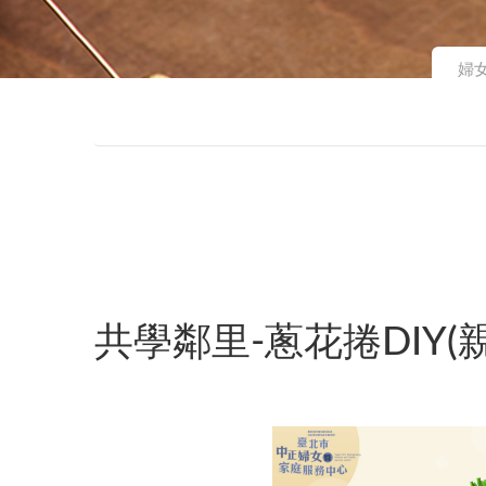
婦
共學鄰里-蔥花捲DIY(