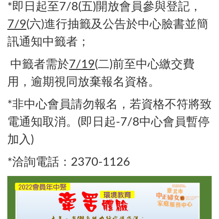
*即日起至7/8(五)開放會員參與登記，
7/9
(六)進行抽籤及公告於中心臉書並簡
訊通知中籤者；
中籤者需於
7/19
(二)前至中心繳交費
用，逾期視同放棄報名資格。
*非中心會員請勿報名，若資格不符將致
電通知取消。(即日起-7/8中心會員暫停
加入)
*洽詢電話：2370-1126