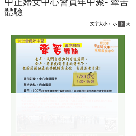
中正婦女中心會員年中聚- 牽罟
體驗
文字大小：
小
中
大