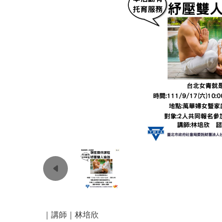
｜講師｜林培欣