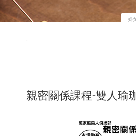
婦
親密關係課程-雙人瑜