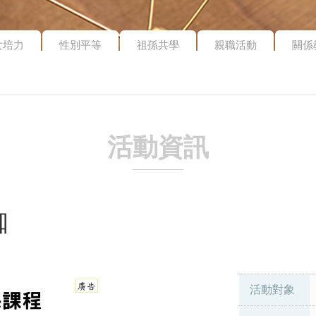
女培力
性別平等
祖孫共學
親職活動
關係
活動資訊
珈
活動對象