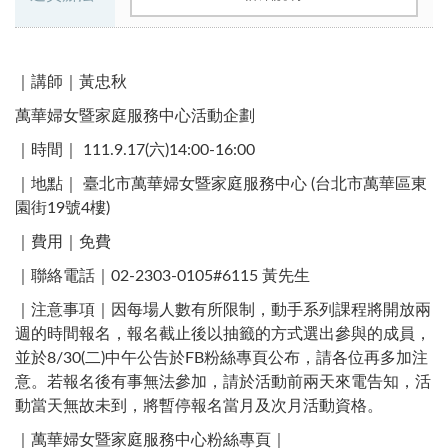
｜講師｜黃忠秋
萬華婦女暨家庭服務中心活動企劃
｜時間｜ 111.9.17(六)14:00-16:00
｜地點｜ 臺北市萬華婦女暨家庭服務中心 (台北市萬華區東
園街19號4樓)​
｜費用｜免費
｜聯絡電話｜02-2303-0105#6115 黃先生 ​
｜注意事項｜因每場人數有所限制，動手系列課程將開放兩
週的時間報名，報名截止後以抽籤的方式選出參與的成員，
並於8/30(二)中午公告於FB粉絲專頁公布，請各位再多加注
意。若報名後有事無法參加，請於活動前兩天來電告知，活
動當天無故未到，將暫停報名當月及次月活動資格。
｜萬華婦女暨家庭服務中心粉絲專頁｜