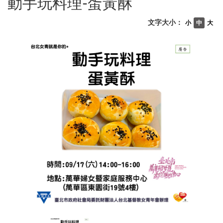
動手玩料理-蛋黃酥
文字大小：
小
中
大