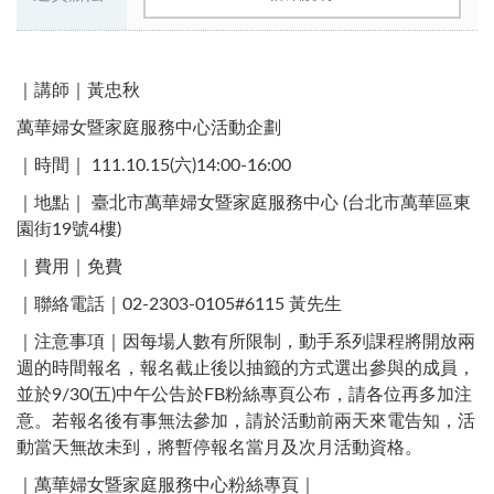
｜講師｜黃忠秋
萬華婦女暨家庭服務中心活動企劃
｜時間｜ 111.10.15(六)14:00-16:00
｜地點｜ 臺北市萬華婦女暨家庭服務中心 (台北市萬華區東
園街19號4樓)​
｜費用｜免費
｜聯絡電話｜02-2303-0105#6115 黃先生 ​
｜注意事項｜因每場人數有所限制，動手系列課程將開放兩
週的時間報名，報名截止後以抽籤的方式選出參與的成員，
並於9/30(五)中午公告於FB粉絲專頁公布，請各位再多加注
意。若報名後有事無法參加，請於活動前兩天來電告知，活
動當天無故未到，將暫停報名當月及次月活動資格。
｜萬華婦女暨家庭服務中心粉絲專頁｜