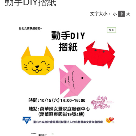
動手DIY摺紙
文字大小：
小
中
大