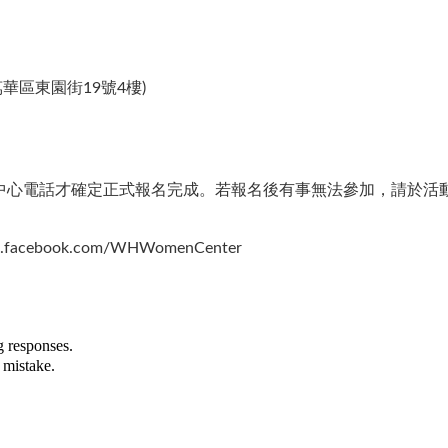
區東園街19號4樓)​
中心電話才確定正式報名完成。若報名後有事無法參加，請於活
ebook.com/WHWomenCenter