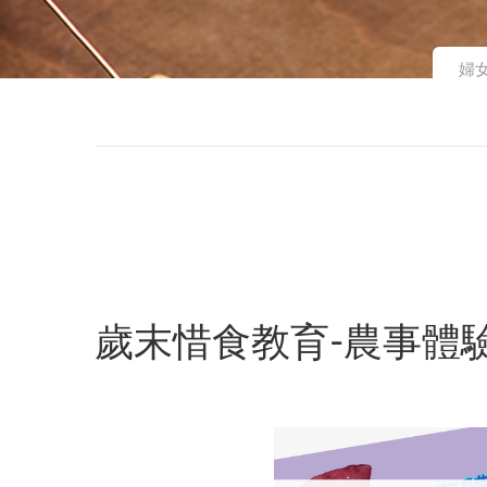
婦
歲末惜食教育-農事體