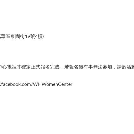
區東園街19號4樓)​
中心電話才確定正式報名完成。若報名後有事無法參加，請於活
ebook.com/WHWomenCenter