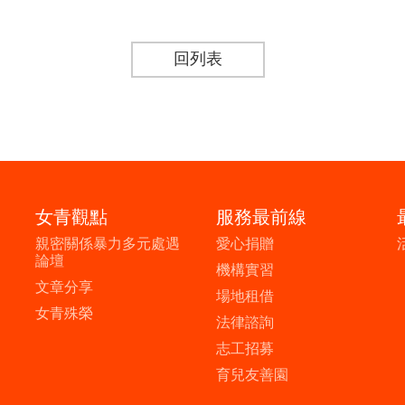
回列表
女青觀點
服務最前線
親密關係暴力多元處遇
愛心捐贈
論壇
機構實習
文章分享
場地租借
女青殊榮
法律諮詢
志工招募
育兒友善園