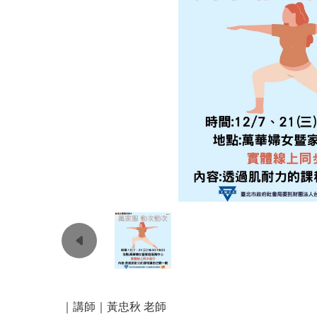
｜講師｜黃忠秋 老師