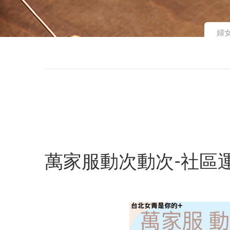
婦
萬家服動次動次-社區