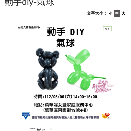
動手diy-氣球
文字大小：
小
中
大