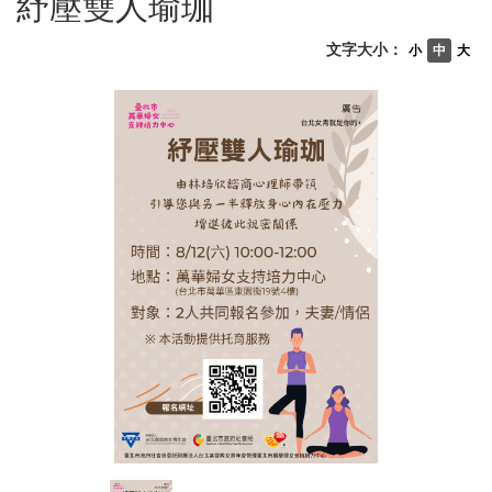
紓壓雙人瑜珈
文字大小：
小
中
大