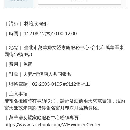
｜講師｜ 林培欣 老師
｜時間｜ 112.08.12(六)10:00-12:00​
｜地點｜ 臺北市萬華婦女暨家庭服務中心 (台北市萬華區東
園街19號4樓)​
｜費用｜免費
｜對象｜夫妻/情侶兩人共同報名
｜聯絡電話｜02-2303-0105 #6112張社工 ​
｜注意事項｜
若報名後臨時有事須取消，請於活動前兩天來電告知，活動
當天無故未到將暫停報名當月即次月活動資格。
｜萬華婦女暨家庭服務中心粉絲專頁｜
https://www.facebook.com/WHWomenCenter