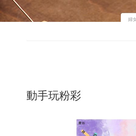
婦
動手玩粉彩