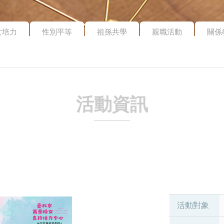
女培力
性別平等
祖孫共學
親職活動
關係
活動資訊
活動對象