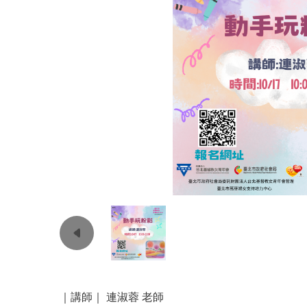
｜講師｜ 連淑蓉 老師