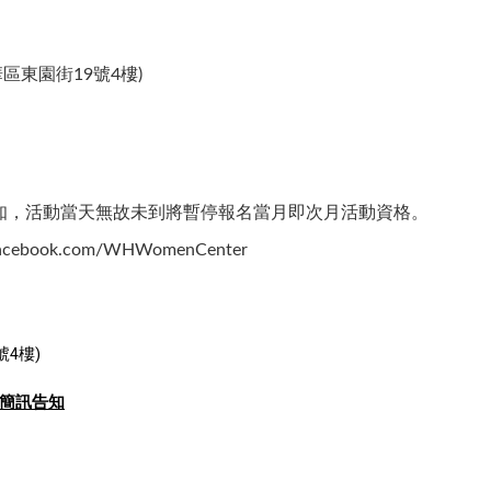
東園街19號4樓)​
知，活動當天無故未到將暫停報名當月即次月活動資格。
ook.com/WHWomenCenter