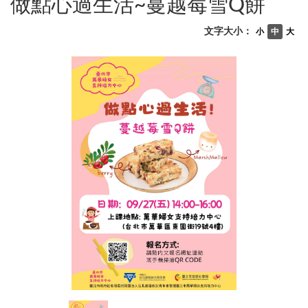
做點心過生活~蔓越莓雪Q餅
文字大小：
小
中
大