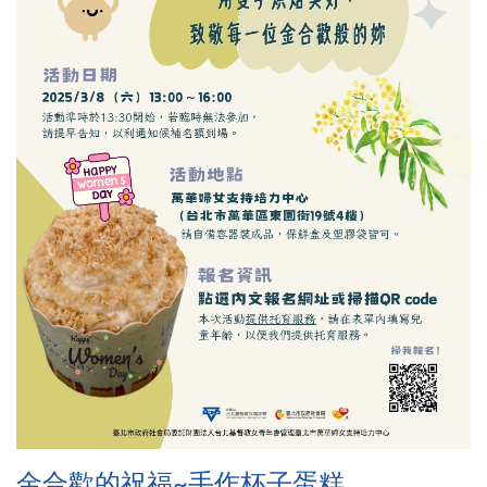
金合歡的祝福~手作杯子蛋糕