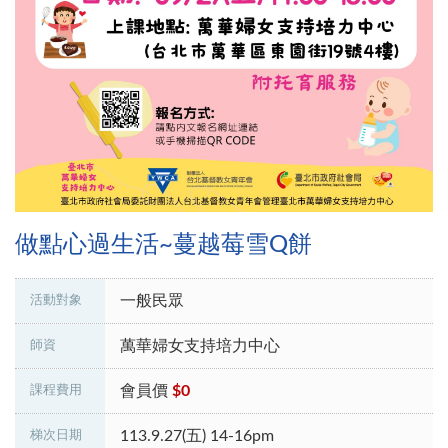
做點心過生活~蔓越莓雪Q餅
一般民眾
活動對象
萬華婦女支持培力中心
師資
會員價
$0
課程費用
113.9.27(五) 14-16pm
梯次日期