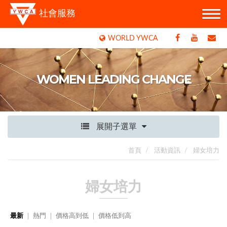
社會服務
WORLD YWCA
WOMEN LEADING CHANGE
展開子選單
首頁
活動資訊
婦女培力
婦女培力
最新
熱門
價格高到低
價格低到高