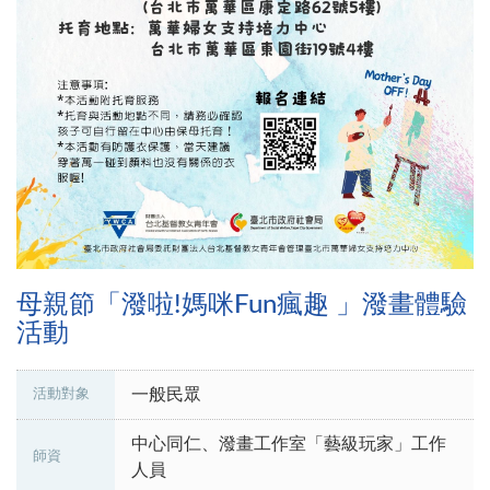
母親節「潑啦!媽咪Fun瘋趣 」潑畫體驗
活動
一般民眾
活動對象
中心同仁、潑畫工作室「藝級玩家」工作
師資
人員