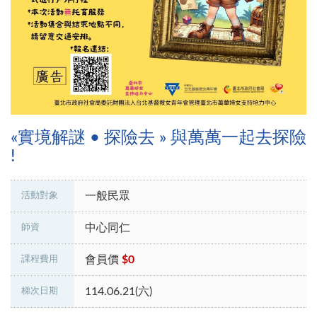
«實境解謎 • 探險去 » 與萬萬一起去探險
!
一般民眾
活動對象
中心同仁
師資
會員價
$0
課程費用
114.06.21(六)
梯次日期