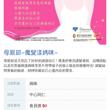
母親節~魔髮漾媽咪~
母親節這天別忘了好好的謝謝自己 ! 透過舒療洗護髮過程、品嚐甜點
以及托育服務讓媽咪享受不用帶孩子的個人喘息與療癒時光! 讓髮絲
間香氣的餘繞，靜靜聆聽自己心靈內在的聲音。
媽咪
活動對象
中心同仁
師資
會員價
$0
課程費用