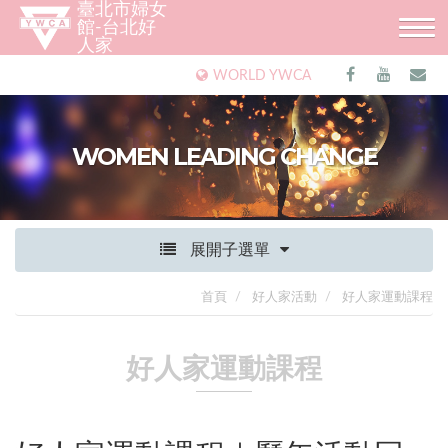
臺北市婦女
館-台北好
人家
WORLD YWCA
WOMEN LEADING CHANGE
展開子選單
首頁
好人家活動
好人家運動課程
好人家運動課程