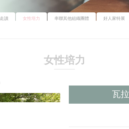
走讀
女性培力
串聯其他組織團體
好人家特展
女性培力
換
瓦