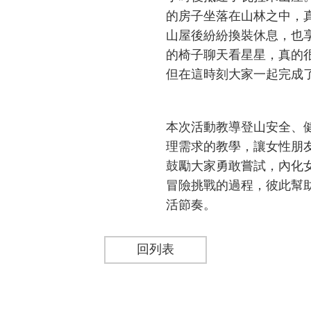
的房子坐落在山林之中，
山屋後紛紛換裝休息，也
的椅子聊天看星星，真的
但在這時刻大家一起完成
-
本次活動教導登山安全、
理需求的教學，讓女性朋
鼓勵大家勇敢嘗試，內化
冒險挑戰的過程，彼此幫
活節奏。
回列表