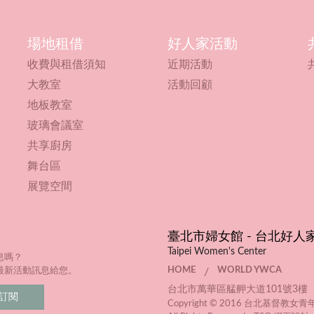
場地租借
好人家活動
收費與租借須知
近期活動
大教室
活動回顧
地板教室
玻璃會議室
共享廚房
舞台區
展覽空間
臺北市婦女館 - 台北好人
Taipei Women's Center
息嗎？
HOME
WORLD YWCA
最新活動訊息給您。
/
台北市萬華區艋舺大道101號3樓（萬華
Copyright © 2016 台北基督教女青