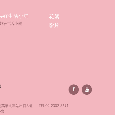
共好生活小舖
花絮
共好生活小舖
影片
家
火車站出口3樓） TEL.02-2302-3691
年會.