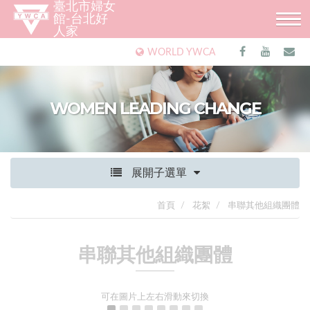
臺北市婦女
館-台北好
人家
WORLD YWCA
WOMEN LEADING CHANGE
展開子選單
首頁
花絮
串聯其他組織團體
串聯其他組織團體
可在圖片上左右滑動來切換