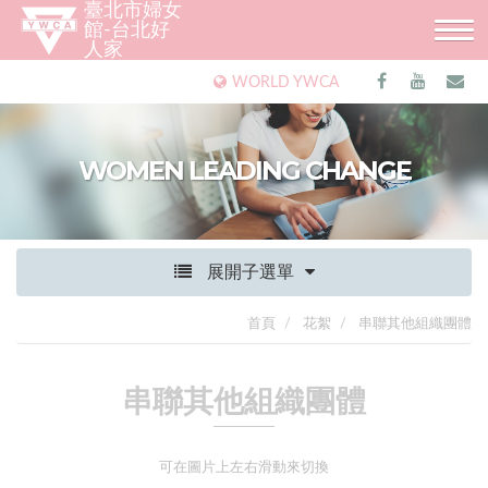
臺北市婦女
館-台北好
人家
WORLD YWCA
WOMEN LEADING CHANGE
展開子選單
首頁
花絮
串聯其他組織團體
串聯其他組織團體
可在圖片上左右滑動來切換