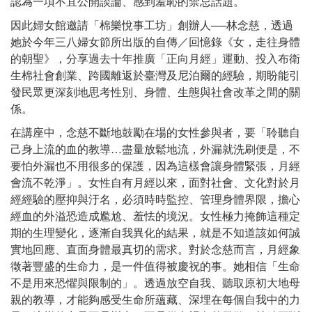
認為一項不宜公開談論、感到羞恥的禁忌話題。
因此婦女館邀請「棉樂悅事工坊」創辦人──林念慈，透過
她於今年三八婦女節所出版的自傳／回憶錄《女，走往身體
的朝聖》，分享過去十年推廣「正向月經」運動、投入布衛
生棉社會創業、跨國離返於臺灣及尼泊爾的經驗，期盼能引
發民眾更深刻地思考性別、身體、生態與社會改革之間的關
係。
在講座中，念慈不斷地鼓勵在場的女性參與者，要「聆聽自
己身上流的血的教導…盡量放鬆地流，外漏就洗刷便是，不
要怕外漏也不用很多的保護，因為這樣會讓身體緊張，月經
會流不乾淨」。女性自有月經以來，面對社會、文化對於月
經經驗的壓抑與汙名，必須時時監控、管理身體界限，擔心
經血的外溢恐造成尷尬、羞怯的境況。女性極力掩飾這種定
期的生理變化，逐漸自我異化的結果，就是不知道該如何誠
實地回應、直面身體最真切的需求。對於念慈而言，月經象
徵著豐盛的生命力，是一件值得被慶祝的事。她相信「生命
不是用來恐懼與限制的」。透過放空自我、聽取原初大地母
親的教導，才能夠感受生命所蘊藏、深埋在每個自我中的力