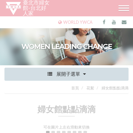
臺北市婦女
館-台北好
人家
WORLD YWCA
WOMEN LEADING CHANGE
展開子選單
首頁
花絮
婦女館點點滴滴
婦女館點點滴滴
可在圖片上左右滑動來切換