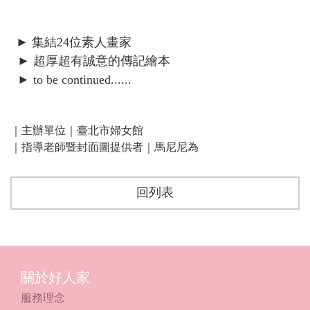
► 集結24位素人畫家
► 超厚超有誠意的傳記繪本
► to be continued......
｜主辦單位
｜
臺北市婦女館
｜
指導老師暨封面圖提供者
｜
馬尼尼為
回列表
關於好人家
服務理念