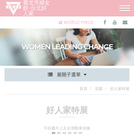
臺北市婦女
館-台北好
人家
WORLD YWCA
WOMEN LEADING CHANGE
展開子選單
首頁
花絮
好人家特展
好人家特展
可在圖片上左右滑動來切換