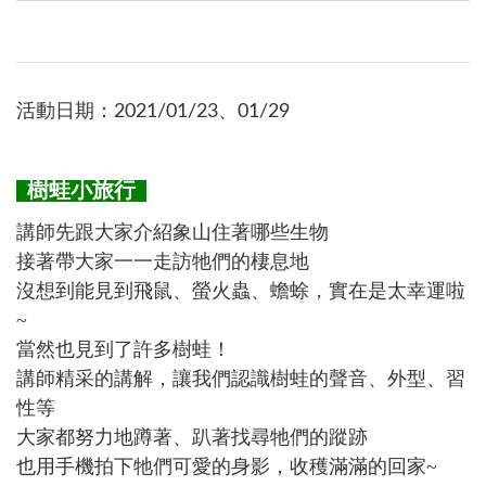
活動日期：2021/01/23、01/29
樹蛙小旅行
講師先跟大家介紹象山住著哪些生物
接著帶大家一一走訪牠們的棲息地
沒想到能見到
飛鼠、螢火蟲、蟾蜍
，實在是太幸運啦
~
當然也見到了許多樹蛙！
講師精采的講解，讓我們認識樹蛙的聲音、外型、習
性等
大家都努力地蹲著、趴著找尋牠們的蹤跡
也用手機拍下牠們可愛的身影，收穫滿滿的回家~