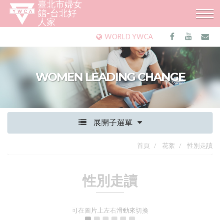
臺北市婦女
館-台北好
人家
WORLD YWCA
WOMEN LEADING CHANGE
展開子選單
首頁
花絮
性別走讀
性別走讀
可在圖片上左右滑動來切換