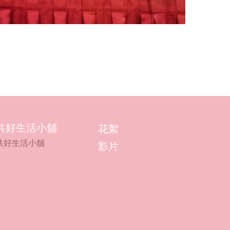
共好生活小舖
花絮
共好生活小舖
影片