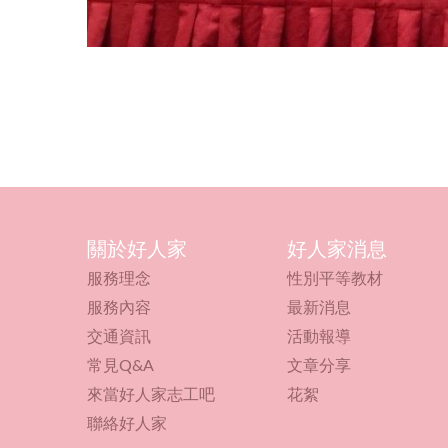
關於好人家
好人家消息
服務理念
性別平等教材
服務內容
最新消息
交通資訊
活動報導
常見Q&A
文章分享
來當好人家志工吧
花絮
聯絡好人家