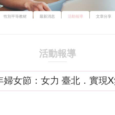
性別平等教材
最新消息
活動報導
文章分享
活動報導
2年婦女節：女力 臺北．實現