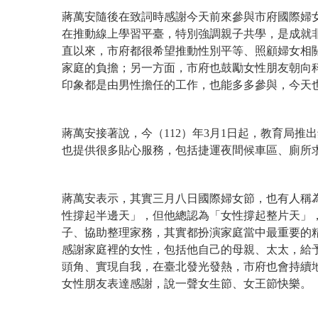
蔣萬安隨後在致詞時感謝今天前來參與市府國際婦
在推動線上學習平臺，特別強調親子共學，是成就
直以來，市府都很希望推動性別平等、照顧婦女相
家庭的負擔；另一方面，市府也鼓勵女性朋友朝向科
印象都是由男性擔任的工作，也能多多參與，今天
蔣萬安接著說，今（112）年3月1日起，教育局
也提供很多貼心服務，包括捷運夜間候車區、廁所
蔣萬安表示，其實三月八日國際婦女節，也有人稱
性撐起半邊天」，但他總認為「女性撐起整片天」
子、協助整理家務，其實都扮演家庭當中最重要的
感謝家庭裡的女性，包括他自己的母親、太太，給
頭角、實現自我，在臺北發光發熱，市府也會持續
女性朋友表達感謝，說一聲女生節、女王節快樂。