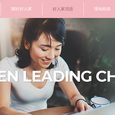
關於好人家
好人家消息
場地租借
N LEADING C