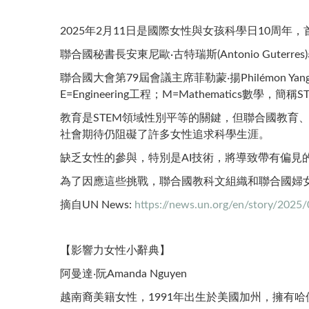
2025年2月11日是國際女性與女孩科學日10周年，首
聯合國秘書長安東尼歐·古特瑞斯(Antonio Gu
聯合國大會第79屆會議主席菲勒蒙‧揚Philémon Ya
E=Engineering工程；M=Mathematics數學
教育是STEM領域性別平等的關鍵，但聯合國教育、科
社會期待仍阻礙了許多女性追求科學生涯。
缺乏女性的參與，特別是AI技術，將導致帶有偏見
為了因應這些挑戰，聯合國教科文組織和聯合國婦女
摘自UN News:
https://news.un.org/en/story/202
【影響力女性小辭典】
阿曼達‧阮Amanda Nguyen
越南裔美籍女性，1991年出生於美國加州，擁有