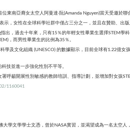
位東南亞裔女太空人阿曼達‧阮(Amanda Nguyen)當天受邀
terres)表示，女性在全球科學社群中僅占三分之一，並且在贊助
ng指出，過去十年來，只有15％的年輕女性畢業生選擇STEM學科(S=Sc
，簡稱STEM)，而男性畢業生的比例為35％。
學及文化組織 (UNESCO) 的數據顯示，目前全球有1.22
的科技並進一步強化性別不平等。
署呼籲開展性別敏感的教師培訓、指導計劃，並增加對女孩ST
5/02/1160041
哈佛大學文學學士文憑，曾於NASA實習，並渴望成為一名太空人