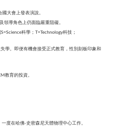
於聯合國大會上發表演說。
、出版及領導角色上仍面臨嚴重阻礙。
ience科學；T=Technology科技；
億女孩失學。即便有機會接受正式教育，性別刻板印象和
EM教育的投資。
，一度在哈佛-史密森尼天體物理中心工作。