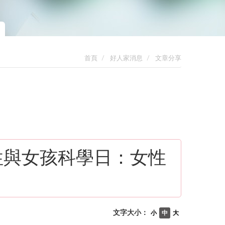
首頁
好人家消息
文章分享
性與女孩科學日：女性
文字大小：
小
中
大