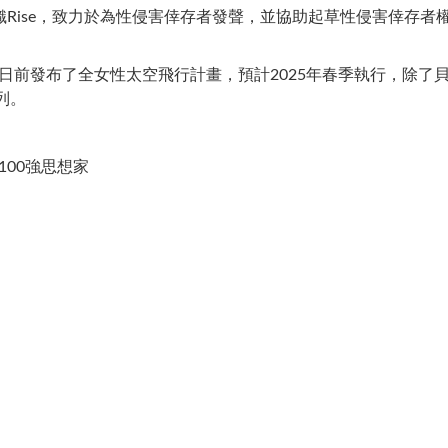
Rise，致力於為性侵害倖存者發聲，並協助起草性侵害倖存者權
n)日前發布了全女性太空飛行計畫，預計2025年春季執行，除了貝佐斯
之列。
全球100強思想家