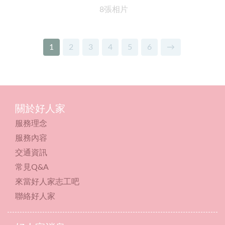
8張相片
1
2
3
4
5
6
→
關於好人家
服務理念
服務內容
交通資訊
常見Q&A
來當好人家志工吧
聯絡好人家