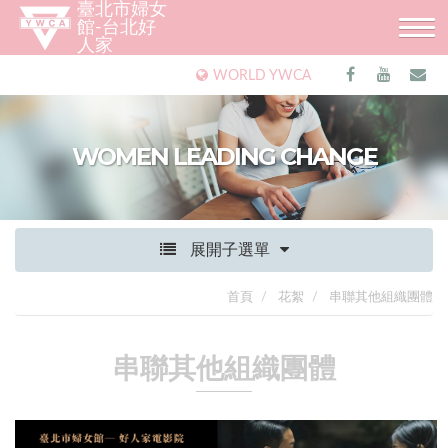
臺北市婦女
館-台北好
人家
WORLD YWCA
WOMEN LEADING CHANGE
展開子選單
首頁
花絮
串聯其他組織團體
串聯其他組織團體