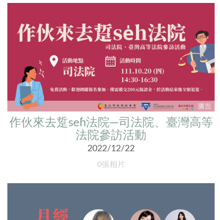
作伙來去踅se̍h法院—司法院、臺灣高等
法院參訪活動
2022/12/22
0張相片