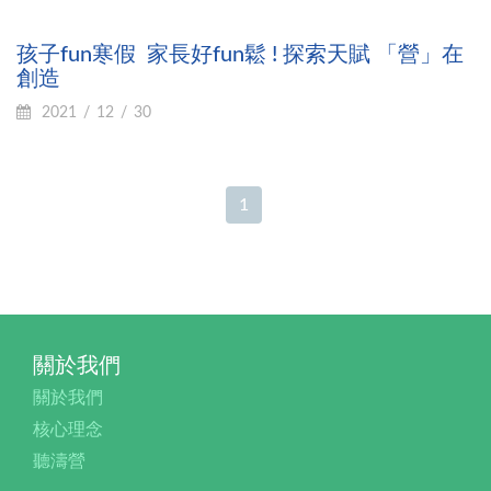
孩子fun寒假 家長好fun鬆 ! 探索天賦 「營」在
創造
2021
12
30
1
關於我們
關於我們
核心理念
聽濤營