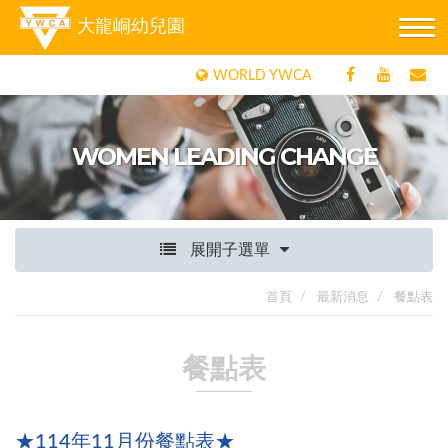
大龍峒幼兒園
WORLD YWCA
WOMEN LEADING CHANGE
展開子選單
首頁
最新消息
餐點表
餐點表
★114年11月份餐點表★