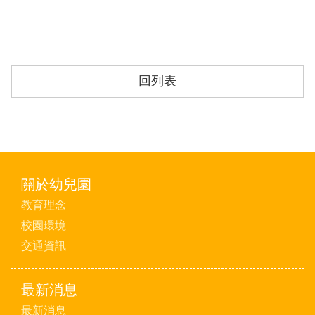
回列表
關於幼兒園
教育理念
校園環境
交通資訊
最新消息
最新消息