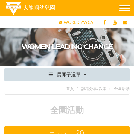
大龍峒幼兒園
WORLD YWCA
WOMEN LEADING CHANGE
展開子選單
首頁
課程分享/教學
全園活動
全園活動
20
2021
07