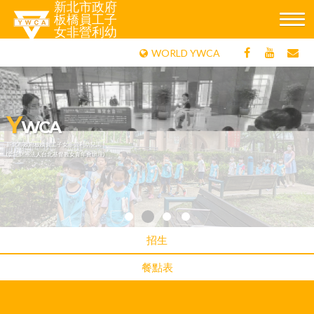
新北市政府
板橋員工子
女非營利幼
兒園
WORLD YWCA
Y
WCA
新北市政府板橋員工子女非營利幼兒園
(委託財團法人台北基督教女青年會辦理)
招生
餐點表