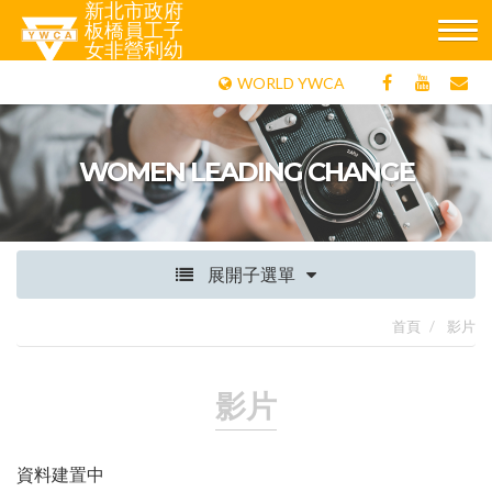
新北市政府
板橋員工子
女非營利幼
兒園
WORLD YWCA
WOMEN LEADING CHANGE
展開子選單
首頁
影片
影片
資料建置中