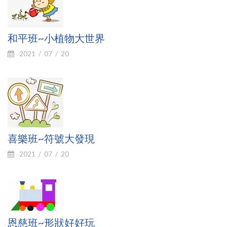
和平班~小植物大世界
2021
07
20
喜樂班~符號大發現
2021
07
20
恩慈班~形狀好好玩