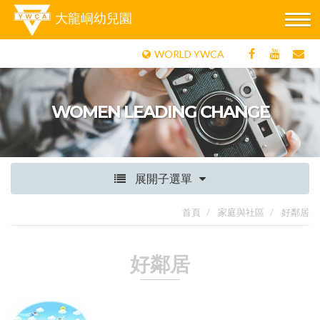
大龍峒幼兒園
WORLD YWCA
WOMEN LEADING CHANGE
展開子選單
首頁
家庭與社區
好鄰居
好鄰居