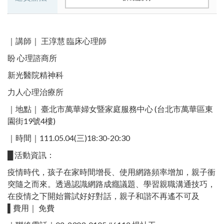
｜講師｜ 王淳慧 臨床心理師
盼 心理諮商所
新光醫院精神科
力人心理治療所
｜地點｜ 臺北市萬華婦女暨家庭服務中心 (台北市萬華區東
園街19號4樓)​
｜時間｜111.05.04(三)18:30-20:30
█ 活動資訊：​
疫情時代，孩子在家時間增長、使用網路頻率增加，親子衝
突隨之而來。透過認識網路成癮議題、學習親職溝通技巧，
在疫情之下開始嘗試好好對話，親子和諧不再遙不可及
▌費用｜ 免費