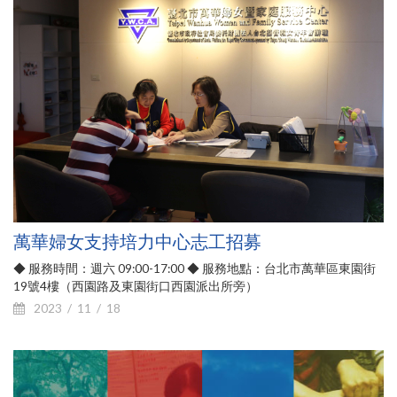
萬華婦女支持培力中心志工招募
◆ 服務時間：週六 09:00-17:00 ◆ 服務地點：台北市萬華區東園街
19號4樓（西園路及東園街口西園派出所旁）
2023
11
18