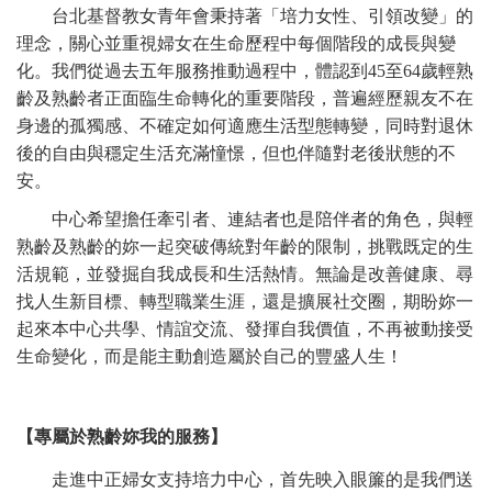
台北基督教女青年會秉持著「培力女性、引領改變」的
理念，關心並重視婦女在生命歷程中每個階段的成長與變
化。我們從過去五年服務推動過程中，體認到45至64歲輕熟
齡及熟齡者正面臨生命轉化的重要階段，普遍經歷親友不在
身邊的孤獨感、不確定如何適應生活型態轉變，同時對退休
後的自由與穩定生活充滿憧憬，但也伴隨對老後狀態的不
安。
中心希望擔任牽引者、連結者也是陪伴者的角色，與輕
熟齡及熟齡的妳一起突破傳統對年齡的限制，挑戰既定的生
活規範，並發掘自我成長和生活熱情。無論是改善健康、尋
找人生新目標、轉型職業生涯，還是擴展社交圈，期盼妳一
起來本中心共學、情誼交流、發揮自我價值，不再被動接受
生命變化，而是能主動創造屬於自己的豐盛人生！
【專屬於熟齡妳我的服務】
走進中正婦女支持培力中心，首先映入眼簾的是我們送