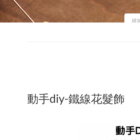
婦
動手diy-鐵線花髮飾