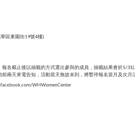
區東園街19號4樓)​
報名截止後以抽籤的方式選出參與的成員，抽籤結果會於5/31(
動前兩天來電告知，活動當天無故未到，將暫停報名當月及次月
book.com/WHWomenCenter