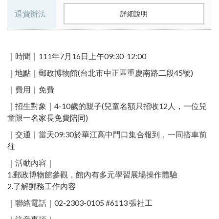
退費辦法
詳細說明
｜時間｜111年7月16日上午09:30-12:00
｜地點｜郵政博物館(台北市中正區重慶南路二段45號)
｜費用｜免費
｜招生對象｜4-10歲的親子(兒童名額只招收12人，一位兒
童限一名家長免費陪同)
｜交通｜當天09:30於華江高中門口集合報到，一同搭車前
往
｜活動內容｜
1.郵政博物館參觀，館內有多元學習展場操作體驗
2.了解郵務工作內容
｜聯絡電話｜02-2303-0105 #6113 張社工