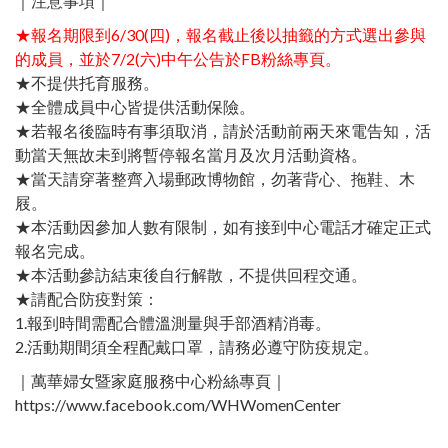
｜注意事項｜
★報名期限到6/30(四)，報名截止後以抽籤的方式選出參與
的成員，並於7/2(六)中午公告於FB粉絲專頁。
★不提供托育服務。
★全體成員中心皆提供活動保險。
★若報名後臨時有事須取消，請於活動前兩天來電告知，活
動當天無故未到將暫停報名當月及次月活動資格。
★當天請穿著整齊入場郵政博物館，勿著背心、拖鞋、木
屐。
★本活動因參加人數有限制，如有接到中心電話才確定正式
報名完成。
★本活動參訪結束後自行解散，不提供回程交通。
★請配合防疫對策：
1.報到時間需配合體溫測量與手部酒精消毒。
2.活動期間須全程配戴口罩，請務必遵守防疫規定。
｜萬華婦女暨家庭服務中心粉絲專頁｜
https://www.facebook.com/WHWomenCenter