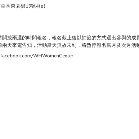
區東園街19號4樓)​
開放兩週的時間報名，報名截止後以抽籤的方式選出參與的成員，並
前兩天來電告知，活動當天無故未到，將暫停報名當月及次月活
book.com/WHWomenCenter