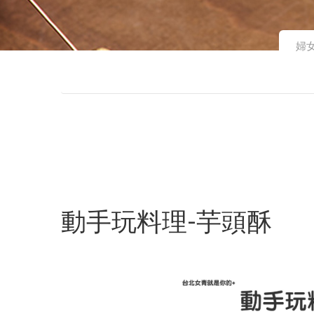
婦
動手玩料理-芋頭酥