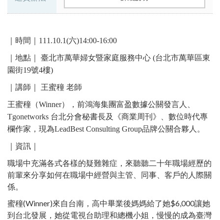
｜時間｜111.10.1(六)14:00-16:00
｜地點｜ 臺北市萬華婦女暨家庭服務中心 (台北市萬華區東
園街19號4樓)​
｜講師｜ 王蜜穜 老師
王蜜穜（Winner），前鴻海集團富盈數據公關發言人、
Tgonetworks 台北分會秘書長及《商業周刊》、數位時代專
欄作家，現為LeadBest Consulting Group品牌公關合夥人。
｜資訊｜
職場中充滿各式各樣的疑難雜症，來聽聽二十年職場經歷的
前輩來分享如何在職場中經營與主管、同事、客戶的人際關
係。
蜜穜(Winner)來自台南，高中畢業後媽媽給了她$6,000讓她
到台北發展，她從電視台助理和總機小姐，慢慢的成為臺灣