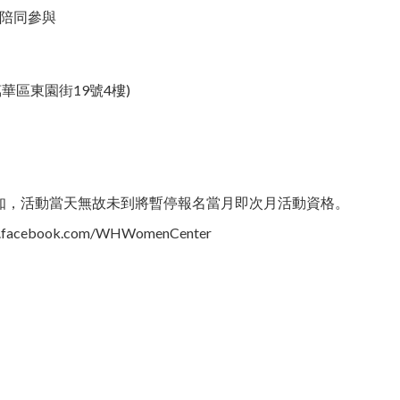
長陪同參與
區東園街19號4樓)​
知，活動當天無故未到將暫停報名當月即次月活動資格。
book.com/WHWomenCenter