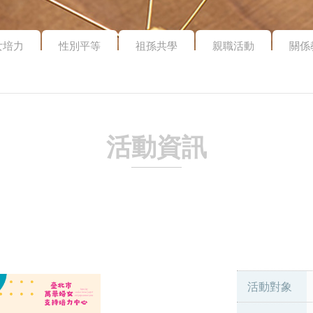
女培力
性別平等
祖孫共學
親職活動
關係
活動資訊
活動對象