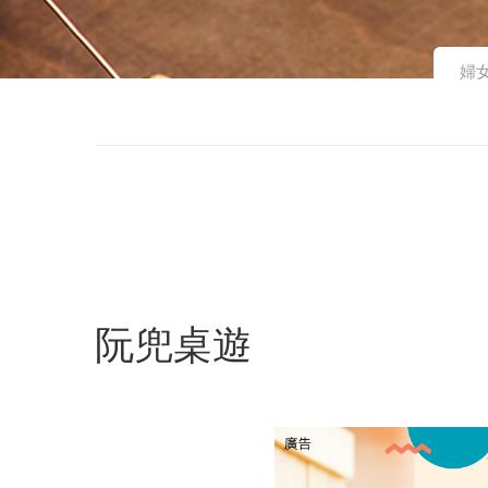
婦
阮兜桌遊