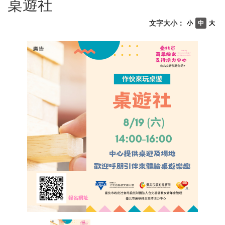
桌遊社
文字大小：
小
中
大