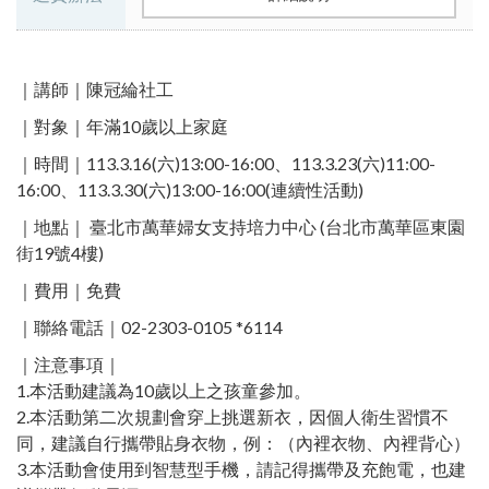
｜講師｜陳冠綸社工
｜對象｜年滿10歲以上家庭
｜時間｜113.3.16(六)13:00-16:00、113.3.23(六)11:00-
16:00、113.3.30(六)13:00-16:00(連續性活動)
｜地點｜ 臺北市萬華婦女支持培力中心 (台北市萬華區東園
街19號4樓)​
｜費用｜免費
｜聯絡電話｜02-2303-0105 *6114​
｜注意事項｜
1.本活動建議為10歲以上之孩童參加。
2.本活動第二次規劃會穿上挑選新衣，因個人衛生習慣不
同，建議自行攜帶貼身衣物，例：（內裡衣物、內裡背心）
3.本活動會使用到智慧型手機，請記得攜帶及充飽電，也建