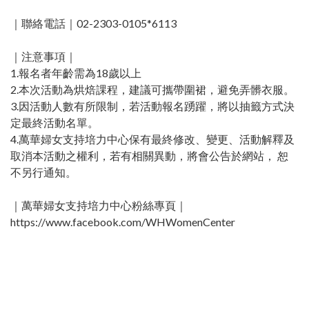
｜聯絡電話｜02-2303-0105*6113 ​
｜注意事項｜
1.報名者年齡需為18歲以上
2.本次活動為烘焙課程，建議可攜帶圍裙，避免弄髒衣服。
3.因活動人數有所限制，若活動報名踴躍，將以抽籤方式決
定最終活動名單。
4.萬華婦女支持培力中心保有最終修改、變更、活動解釋及
取消本活動之權利，若有相關異動，將會公告於網站， 恕
不另行通知。
｜萬華婦女支持培力中心粉絲專頁｜
https://www.facebook.com/WHWomenCenter