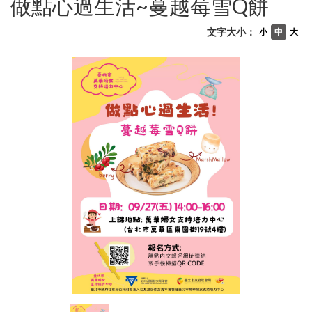
做點心過生活~蔓越莓雪Q餅
文字大小：
小
中
大