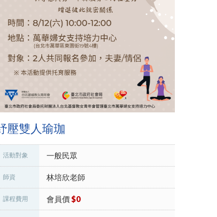
紓壓雙人瑜珈
一般民眾
活動對象
林培欣老師
師資
會員價
$0
課程費用