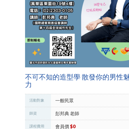
不可不知的造型學 散發你的男性
力
一般民眾
活動對象
彭邦典 老師
師資
會員價
$0
課程費用