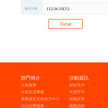
112.06.10(六)
梯次日期
Detail
部門簡介
活動資訊
社會服務
婦女培力
社區生活學苑
性別平等
萬華婦女支持培力中心
祖孫共學
幼兒輔導服務
親職活動