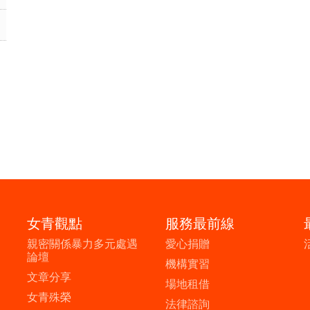
女青觀點
服務最前線
親密關係暴力多元處遇
愛心捐贈
論壇
機構實習
文章分享
場地租借
女青殊榮
法律諮詢