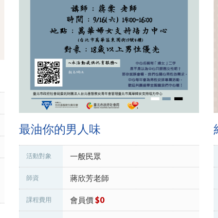
最油你的男人味
一般民眾
活動對象
蔣欣芳老師
師資
會員價
$0
課程費用